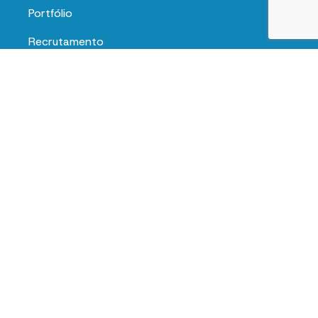
Portfólio
Recrutamento
Contactos
Info
Faq's
Avaliação de Fornecedores
Política de Privacidade
Política de Cookies
Termos e Condições
Junte-se a nós
E-mail