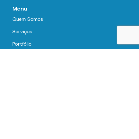
Menu
Quem Somos
Serviços
Portfólio
Recrutamento
Contactos
Info
Faq's
Avaliação de Fornecedores
Política de Privacidade
Política de Cookies